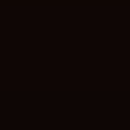
60
平均存款时间