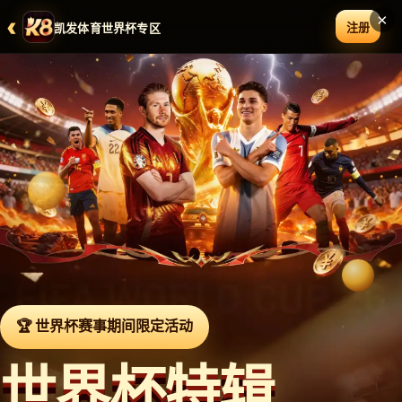
×
尊龙简介
尊龙全站APP
尊龙APP下载
尊龙活动
常见问题
尊龙在线游戏
尊龙博彩资讯
尊龙入口
尊龙官网入口
尊龙集团
通过尊龙官网入口即可进入完整